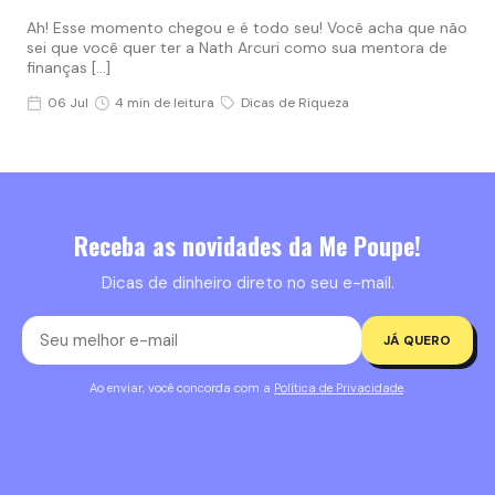
Ah! Esse momento chegou e é todo seu! Você acha que não
sei que você quer ter a Nath Arcuri como sua mentora de
finanças […]
06 Jul
4 min de leitura
Dicas de Riqueza
Receba as novidades da Me Poupe!
Dicas de dinheiro direto no seu e-mail.
JÁ QUERO
Ao enviar, você concorda com a
Política de Privacidade
.