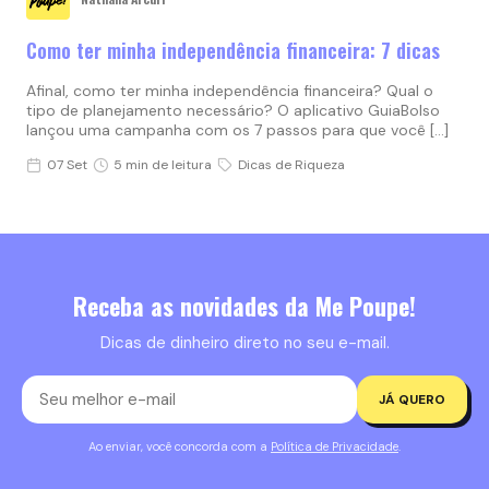
Como ter minha independência financeira: 7 dicas
Afinal, como ter minha independência financeira? Qual o
tipo de planejamento necessário? O aplicativo GuiaBolso
lançou uma campanha com os 7 passos para que você […]
07 Set
5 min de leitura
Dicas de Riqueza
Receba as novidades da Me Poupe!
Dicas de dinheiro direto no seu e-mail.
JÁ QUERO
Ao enviar, você concorda com a
Política de Privacidade
.