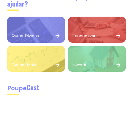
ajudar?
Quitar Dívidas
Economizar
Ganhar Mais
Investir
Cast
Poupe