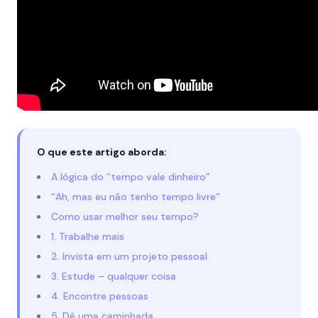
O que este artigo aborda:
A lógica do “tempo vale dinheiro”
“Ah, mas eu não tenho tempo livre”
Como usar melhor seu tempo?
1. Trabalhe mais
2. Invista em um projeto pessoal
3. Estude – qualquer coisa
4. Encontre pessoas
5. Dê uma caminhada