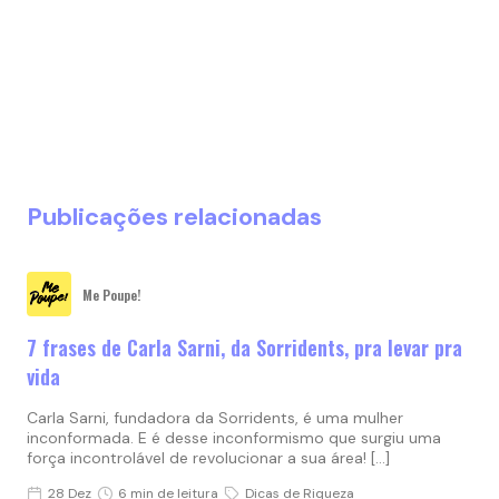
Publicações relacionadas
Me Poupe!
7 frases de Carla Sarni, da Sorridents, pra levar pra
vida
Carla Sarni, fundadora da Sorridents, é uma mulher
inconformada. E é desse inconformismo que surgiu uma
força incontrolável de revolucionar a sua área! […]
28 Dez
6 min de leitura
Dicas de Riqueza