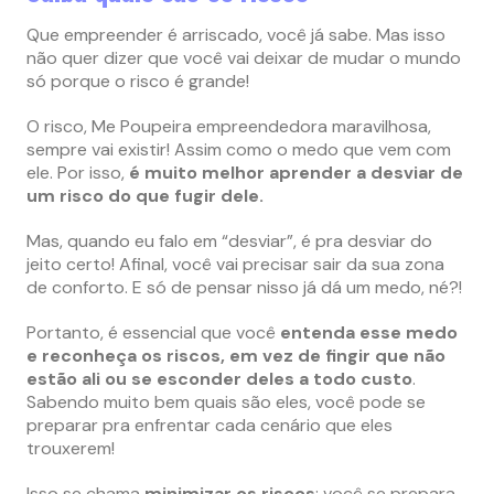
Que empreender é arriscado, você já sabe. Mas isso
não quer dizer que você vai deixar de mudar o mundo
só porque o risco é grande!
O risco, Me Poupeira empreendedora maravilhosa,
sempre vai existir! Assim como o medo que vem com
ele. Por isso,
é muito melhor aprender a desviar de
um risco do que fugir dele.
Mas, quando eu falo em “desviar”, é pra desviar do
jeito certo! Afinal, você vai precisar sair da sua zona
de conforto. E só de pensar nisso já dá um medo, né?!
Portanto, é essencial que você
entenda esse medo
e reconheça os riscos, em vez de fingir que não
estão ali ou se esconder deles a todo custo
.
Sabendo muito bem quais são eles, você pode se
preparar pra enfrentar cada cenário que eles
trouxerem!
Isso se chama
minimizar os riscos
: você se prepara