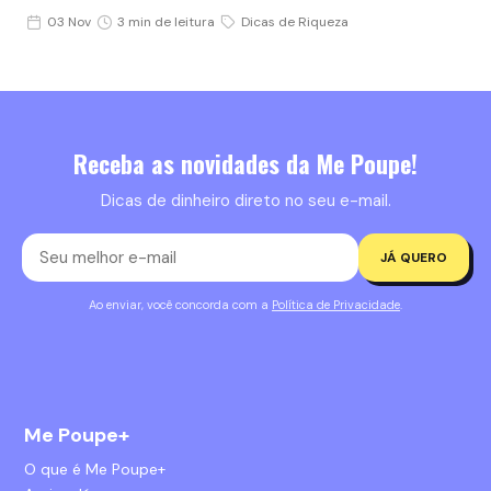
03 Nov
3 min de leitura
Dicas de Riqueza
Receba as novidades da Me Poupe!
Dicas de dinheiro direto no seu e-mail.
JÁ QUERO
Ao enviar, você concorda com a
Política de Privacidade
.
Me Poupe+
O que é Me Poupe+