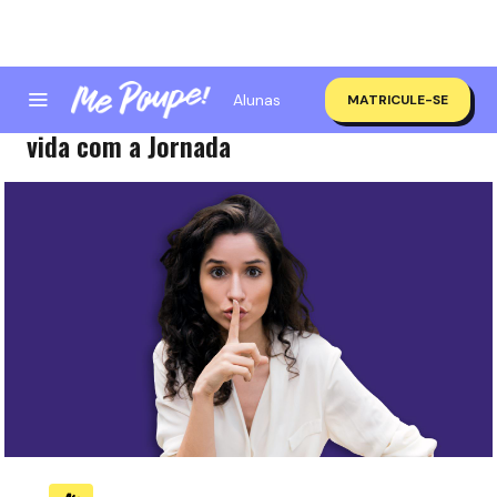
Alunas
MATRICULE-SE
O segredo de 4 pessoas que mudaram de
vida com a Jornada