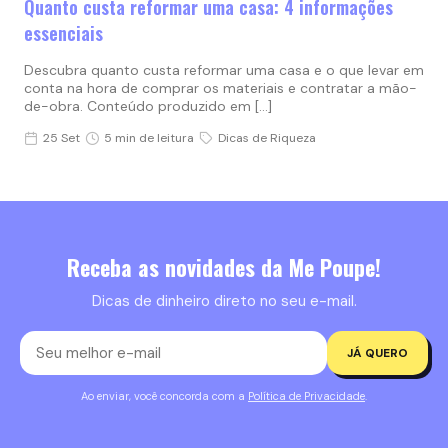
Quanto custa reformar uma casa: 4 informações
essenciais
Descubra quanto custa reformar uma casa e o que levar em
conta na hora de comprar os materiais e contratar a mão-
de-obra. Conteúdo produzido em […]
25 Set
5 min de leitura
Dicas de Riqueza
Receba as novidades da Me Poupe!
Dicas de dinheiro direto no seu e-mail.
JÁ QUERO
Ao enviar, você concorda com a
Política de Privacidade
.