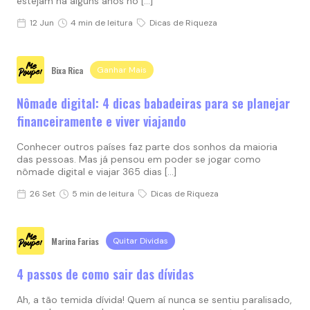
estejam há alguns anos no […]
12 Jun
4 min de leitura
Dicas de Riqueza
Bixa Rica
Ganhar Mais
Nômade digital: 4 dicas babadeiras para se planejar
financeiramente e viver viajando
Conhecer outros países faz parte dos sonhos da maioria
das pessoas. Mas já pensou em poder se jogar como
nômade digital e viajar 365 dias […]
26 Set
5 min de leitura
Dicas de Riqueza
Marina Farias
Quitar Dividas
4 passos de como sair das dívidas
Ah, a tão temida dívida! Quem aí nunca se sentiu paralisado,