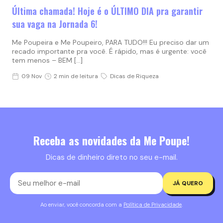
Última chamada! Hoje é o ÚLTIMO DIA pra garantir
sua vaga na Jornada 6!
Me Poupeira e Me Poupeiro, PARA TUDO!!! Eu preciso dar um
recado importante pra você. É rápido, mas é urgente: você
tem menos – BEM […]
09 Nov
2 min de leitura
Dicas de Riqueza
Receba as novidades da Me Poupe!
Dicas de dinheiro direto no seu e-mail.
JÁ QUERO
Ao enviar, você concorda com a
Política de Privacidade
.