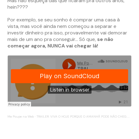
Mas não esqueça das que ficaram pra outros anos,
hein????
Por exemplo, se seu sonho é comprar uma casa à
vista, mas você ainda nem começou a separar e
investir dinheiro pra isso, provavelmente vai demorar
mais de um ano pra conseguir… Só que,
se não
começar agora, NUNCA vai chegar lá!
Me Poupe na Web
TRAILER: VIVA O HOJE PORQUE O AMANHÃ PODE NÃO CHEGAR! #SQN
·