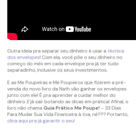
Outra ideia pra separar seu dinheiro é usar a
técnica
dos envelopes
! Com ela, você põe o seu dinheiro no
começo do mês em cada envelope pra já ter tudo
separadinho, inclusive os seus investimentos.
E as Me Poupeiras e Me Poupeiros que fizerem a pré-
venda do novo livro da Nath vão ganhar os envelopes
junto com ele! É pra aprender a cuidar melhor do
dinheiro
E
já sair botando as dicas em prática! Afinal, o
livro não chama
Guia Prático Me Poupe!
– 33 Dias
Para Mudar Sua Vida Financeira à toa, né??? Portanto,
clica aqui pra já garantir o seu!