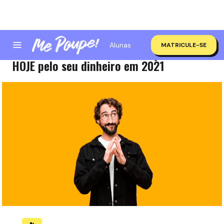
Alunas
MATRICULE-SE
4 coisas que você pode começar a fazer
HOJE pelo seu dinheiro em 2021