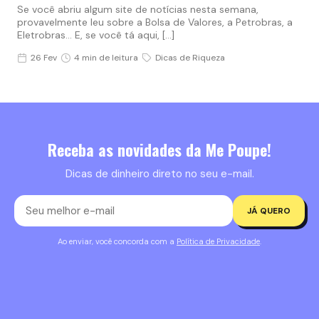
Se você abriu algum site de notícias nesta semana,
provavelmente leu sobre a Bolsa de Valores, a Petrobras, a
Eletrobras… E, se você tá aqui, […]
26 Fev
4 min de leitura
Dicas de Riqueza
Receba as novidades da Me Poupe!
Dicas de dinheiro direto no seu e-mail.
JÁ QUERO
Ao enviar, você concorda com a
Política de Privacidade
.