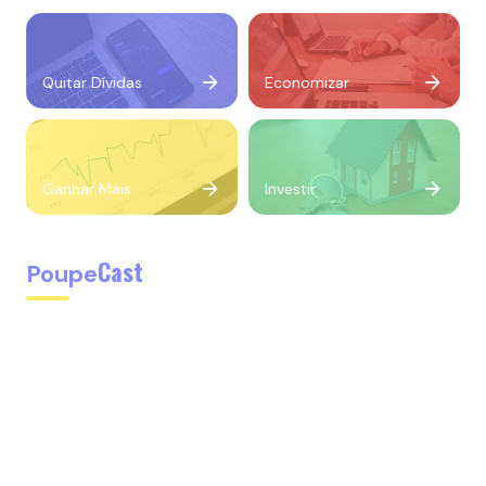
Quitar Dívidas
Economizar
Ganhar Mais
Investir
Cast
Poupe