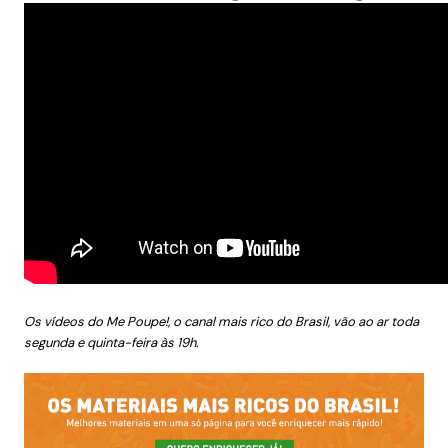
Os vídeos do Me Poupe!, o canal mais rico do Brasil, vão ao ar toda
segunda e quinta-feira às 19h.