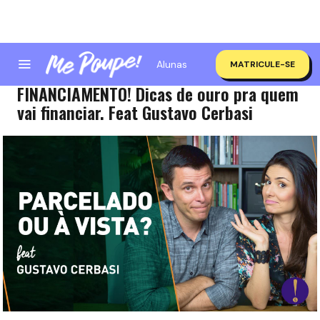
Alunas
MATRICULE-SE
O QUE NINGUÉM FALA SOBRE O
FINANCIAMENTO! Dicas de ouro pra quem
vai financiar. Feat Gustavo Cerbasi