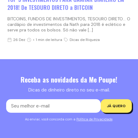
2018! De TESOURO DIRETO a BITCOIN
BITCOINS, FUNDOS DE INVESTIMENTOS, TESOURO DIRETO… O
cardápio de investimentos da Nath para 2018 é eclético e
serve pra todos os bolsos. Só não vale […]
26 Dez
< 1 min de leitura
Dicas de Riqueza
Receba as novidades da Me Poupe!
Dicas de dinheiro direto no seu e-mail.
JÁ QUERO
Ao enviar, você concorda com a
Política de Privacidade
.