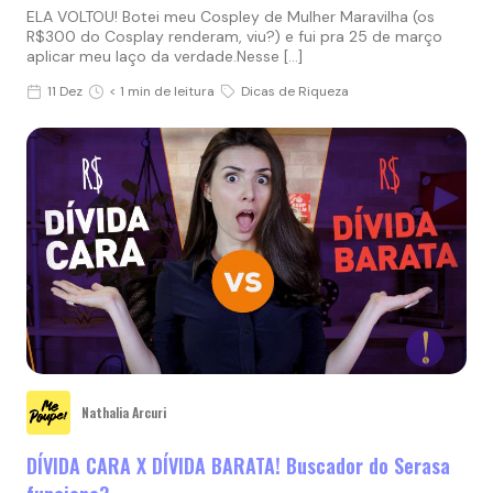
ELA VOLTOU! Botei meu Cospley de Mulher Maravilha (os
R$300 do Cosplay renderam, viu?) e fui pra 25 de março
aplicar meu laço da verdade.Nesse […]
11 Dez
< 1 min de leitura
Dicas de Riqueza
Nathalia Arcuri
DÍVIDA CARA X DÍVIDA BARATA! Buscador do Serasa