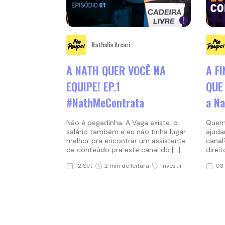
Nathalia Arcuri
A NATH QUER VOCÊ NA
A F
EQUIPE! EP.1
QUE
#NathMeContrata
a Na
Não é pegadinha. A Vaga existe, o
Quem 
salário também e eu não tinha lugar
ajuda
melhor pra encontrar um assistente
canal
de conteúdo pra este canal do […]
direit
12 Set
2 min de leitura
Investir
03