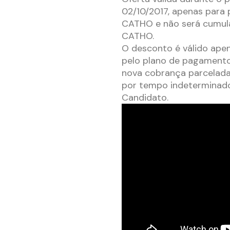
02/10/2017, apenas para 
CATHO e não será cumula
CATHO.
O desconto é válido ape
pelo plano de pagamento
nova cobrança parcelada
por tempo indeterminado
Candidato.