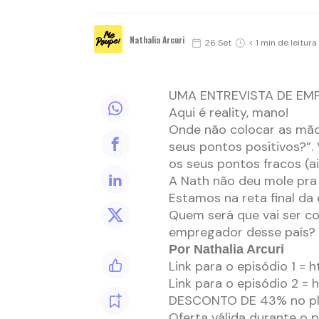
Nathalia Arcuri
26 Set
< 1 min de leitura
UMA ENTREVISTA DE EMPR
Aqui é reality, mano!
Onde não colocar as mão
seus pontos positivos?”.
os seus pontos fracos (
A Nath não deu mole pra
Estamos na reta final da
Quem será que vai ser co
empregador desse país?
Por Nathalia Arcuri
Link para o episódio 1 = h
Link para o episódio 2 = h
DESCONTO DE 43% no pla
Oferta válida durante o 