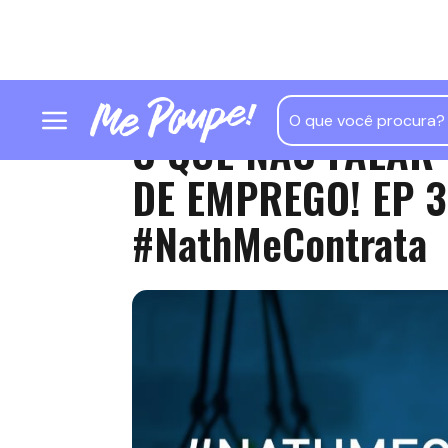
O QUE NÃO FALAR 
DE EMPREGO! EP 3
#NathMeContrata