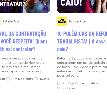
Nathalia Arcuri
Nathalia Arcuri
INAL DA CONTRATAÇÃO
10 POLÊMICAS DA REF
 VOCÊ RESPEITA! Quem
TRABALHISTA! | A casa
th vai contratar?
caiu?
será a pessoa que vai nos
Reforma é pouco, demoliram e
r a criar conteúdo rico neste
construíram um as leis trabalhi
? Quem será o meu braço
de novo. Esse video é pra te fa
o e vai aprender todas as […]
entender do jeito mais simples
possível os […]
 Out
< 1 min de leitura
Investir
12 Jul
< 1 min de leitura
Seu Bolso