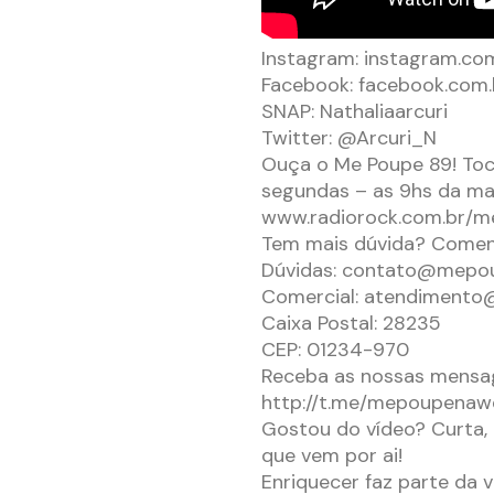
Instagram: instagram.com/
Facebook: facebook.co
SNAP: Nathaliaarcuri
Twitter: @Arcuri_N
Ouça o Me Poupe 89! Toca
segundas – as 9hs da ma
www.radiorock.com.br/
Tem mais dúvida? Coment
Dúvidas:
contato@mepo
Comercial:
atendimento
Caixa Postal: 28235
CEP: 01234-970
Receba as nossas mensag
http://t.me/mepoupenaw
Gostou do vídeo? Curta, 
que vem por ai!
Enriquecer faz parte da v