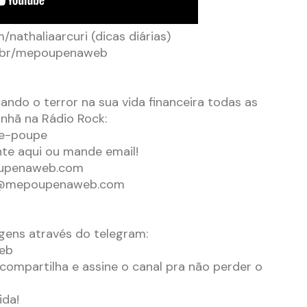
nathaliaarcuri (dicas diárias)
m.br/mepoupenaweb
ndo o terror na sua vida financeira todas as
nhã na Rádio Rock:
me-poupe
e aqui ou mande email!
upenaweb.com
@mepoupenaweb.com
ens através do telegram:
eb
compartilha e assine o canal pra não perder o
ida!