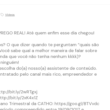
Vídeos
EGO REAL! Até quem enfim esse dia chegou!
s? O que dizer quando te perguntam “quais são
 Você sabe qual a melhor maneira de falar sobre
ainda que você não tenha nenhum kkkk)?
 ninguém!
 escolha do(a) nosso(a) assistente de conteúdo.
ntratado pelo canal mais rico, empreendedor e
ttp://bit.ly/2wRTgxj
ttp://bit.ly/2xK4x1Z
no Trimestral da CATHO: https://goo.gl/BTVvdc
período compreendido entre 19/09/2017 e