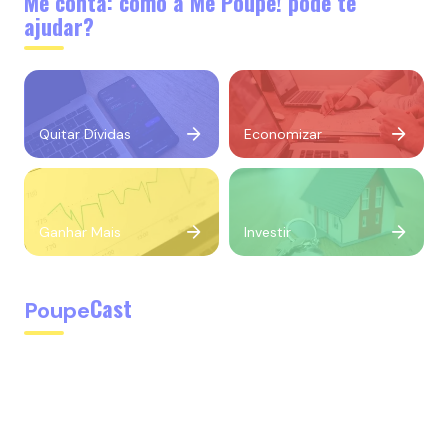
Me conta: como a Me Poupe! pode te
ajudar?
Quitar Dívidas
Economizar
Ganhar Mais
Investir
Cast
Poupe