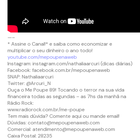
—–
* Assine o Canal!* e saiba como economizar e
multiplicar o seu dinheiro o ano todo!
youtube.com/mepoupenaweb
Instagram: instagram.com/nathaliaarcuri (dicas diárias)
Facebook: facebook.com.br/mepoupenaweb
SNAP: Nathaliaarcuri
Twitter: @Arcuri_N
Ouça o Me Poupe 89! Tocando o terror na sua vida
financeira todas as segundas – as 7hs da manhã na
Rádio Rock:
www.radiorock.com.br/me-poupe
Tem mais dúvida? Comente aqui ou mande email!
Dúvidas:
contato@mepoupenaweb.com
Comercial:
atendimento@mepoupenaweb.com
Caixa Postal: 28235