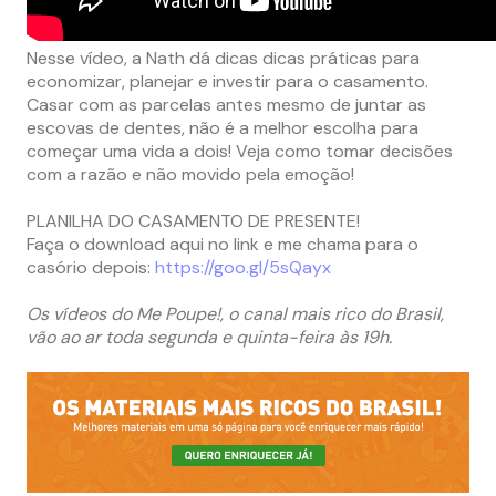
Nesse vídeo, a Nath dá dicas dicas práticas para
economizar, planejar e investir para o casamento.
Casar com as parcelas antes mesmo de juntar as
escovas de dentes, não é a melhor escolha para
começar uma vida a dois! Veja como tomar decisões
com a razão e não movido pela emoção!
PLANILHA DO CASAMENTO DE PRESENTE!
Faça o download aqui no link e me chama para o
casório depois:
https://goo.gl/5sQayx
Os vídeos do Me Poupe!, o canal mais rico do Brasil,
vão ao ar toda segunda e quinta-feira às 19h.