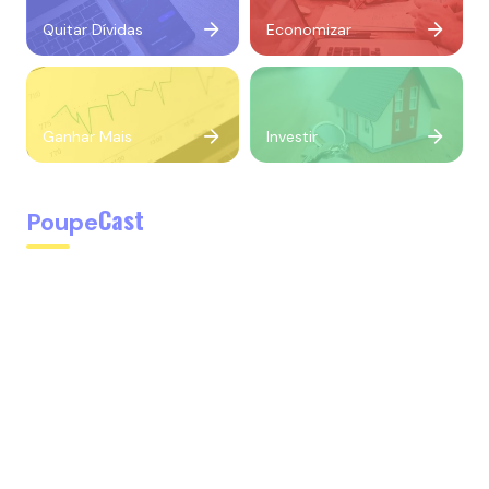
Quitar Dívidas
Economizar
Ganhar Mais
Investir
Cast
Poupe