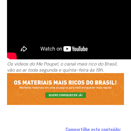
Os vídeos do Me Poupe!, o canal mais rico do Brasil,
vão ao ar toda segunda e quinta-feira às 19h.
Compartilhe este conteúdo: