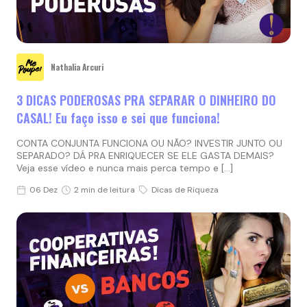
Nathalia Arcuri
3 DICAS PODEROSAS PRA SEPARAR O DINHEIRO DO
CASAL! Eu faço isso e sei que funciona!
CONTA CONJUNTA FUNCIONA OU NÃO? INVESTIR JUNTO OU
SEPARADO? DÁ PRA ENRIQUECER SE ELE GASTA DEMAIS?
Veja esse vídeo e nunca mais perca tempo e […]
06 Dez
2 min de leitura
Dicas de Riqueza