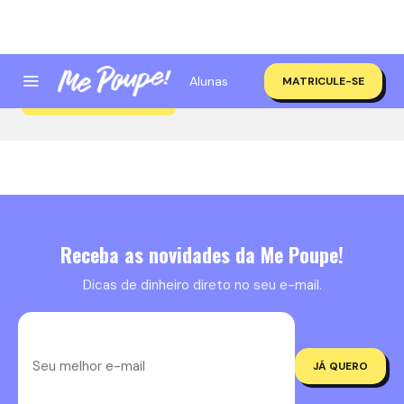
Alunas
MATRICULE-SE
Simuladores
Receba as novidades da Me Poupe!
Dicas de dinheiro direto no seu e-mail.
JÁ QUERO