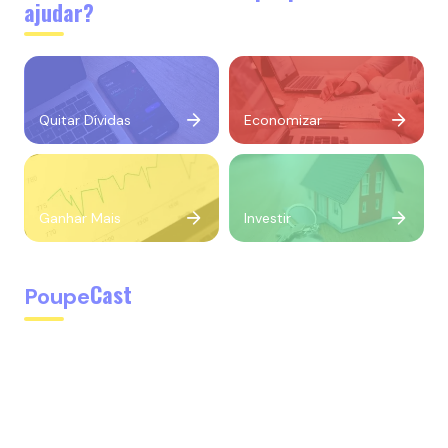
ajudar?
Quitar Dívidas
Economizar
Ganhar Mais
Investir
Cast
Poupe