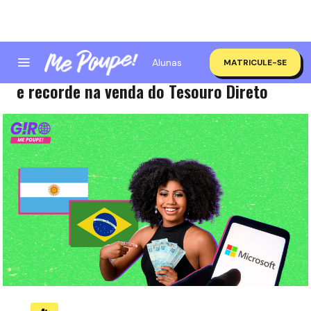
Alunas
MATRICULE-SE
Giro Me Poupe! | Queda na inadimplência
e recorde na venda do Tesouro Direto