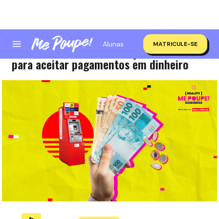
Alunas
MATRICULE-SE
Quer empreender? Conheça 4 motivos
para aceitar pagamentos em dinheiro