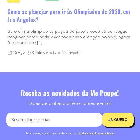
Como se planejar para ir às Olimpíadas de 2028, em
Los Angeles?
Se o clima olímpico te pegou de jeito e você só consegue
imaginar como seria viver toda essa emoção ao vivo, agora
é o momento […]
12 Ago
5 min de leitura
Investir
Receba as novidades da Me Poupe!
Dicas de dinheiro direto no seu e-mail.
JÁ QUERO
Ao enviar, você concorda com a
Política de Privacidade
.