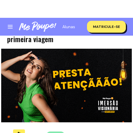
Alunas
MATRICULE-SE
Os 5 erros mais comuns do investidor de
primeira viagem