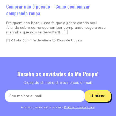
Comprar não é pecado – Como economizar
comprando roupa
Pra quem não botou uma fé que a gente estaria aqui
falando sobre como economizar comprando, segura essa
marimba que nóis tá de volta!!!!! […]
03 Abr
4 min de leitura
Dicas de Riqueza
Receba as novidades da Me Poupe!
Dicas de dinheiro direto no seu e-mail.
JÁ QUERO
Ao enviar, você concorda com a
Política de Privacidade
.