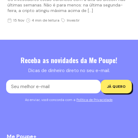
últimas semanas. Não é para menos: na última segunda-
feira, a cripto atingiu máxima acima de […]
15 Nov
4 min de leitura
Investir
Receba as novidades da Me Poupe!
Dicas de dinheiro direto no seu e-mail.
JÁ QUERO
Ao enviar, você concorda com a
Política de Privacidade
.
Me Poupe+