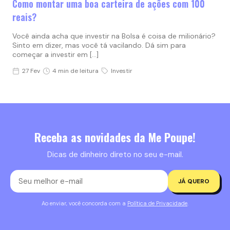
Como montar uma boa carteira de ações com 100
reais?
Você ainda acha que investir na Bolsa é coisa de milionário?
Sinto em dizer, mas você tá vacilando. Dá sim para
começar a investir em […]
27 Fev
4 min de leitura
Investir
Receba as novidades da Me Poupe!
Dicas de dinheiro direto no seu e-mail.
JÁ QUERO
Ao enviar, você concorda com a
Política de Privacidade
.