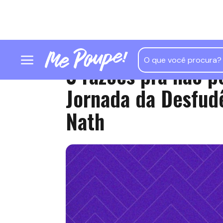
3 razões pra não p
Jornada da Desfud
Nath