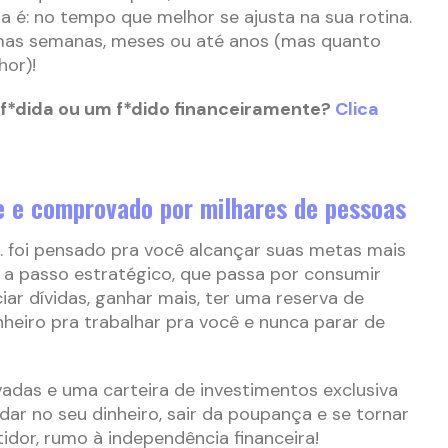
a é: no tempo que melhor se ajusta na sua rotina.
mas semanas, meses ou até anos (mas quanto
hor)!
 f*dida ou um f*dido financeiramente?
Clica
e e comprovado por milhares de pessoas
foi pensado pra você alcançar suas metas mais
a passo estratégico, que passa por consumir
iar dívidas, ganhar mais, ter uma reserva de
nheiro pra trabalhar pra você e nunca parar de
adas e uma carteira de investimentos exclusiva
ar no seu dinheiro, sair da poupança e se tornar
tidor, rumo à independência financeira!