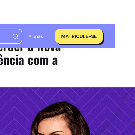
Alunas
MATRICULE-SE
erder a Nova
ência com a