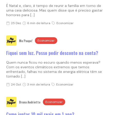
É Natal e, claro, é tempo de reunir a família em torno de
uma ceia deliciosa. Mas quem disse que é preciso gastar
horrores para […]
25 Dez
6 min de leitura
Economizar
Me Poupe!
Economizar
Fiquei sem luz. Posso pedir desconto na conta?
Quem nunca ficou no escuro quando menos esperava?
Com os eventos climáticos extremos que temos
enfrentado, falhas no sistema de energia elétrica têm se
tornado […]
24 Out
3 min de leitura
Economizar
Bruna Andriotto
Economizar
Como juntar 10 mil reais em 1 ano?