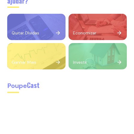
ajudar?
Quitar Dívidas
Economizar
Ganhar Mais
Investir
Cast
Poupe