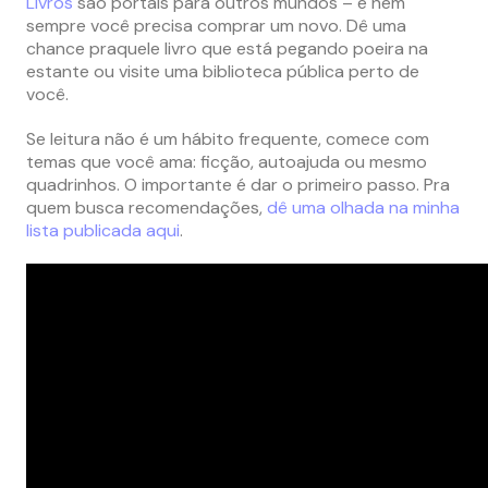
Livros
são portais para outros mundos – e nem
sempre você precisa comprar um novo. Dê uma
chance praquele livro que está pegando poeira na
estante ou visite uma biblioteca pública perto de
você.
Se leitura não é um hábito frequente, comece com
temas que você ama: ficção, autoajuda ou mesmo
quadrinhos. O importante é dar o primeiro passo. Pra
quem busca recomendações,
dê uma olhada na minha
lista publicada aqui
.