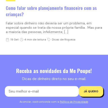
Como falar sobre planejamento financeiro com as
crianças?
Falar sobre dinheiro não deveria ser um problema, em
especial quando se trata da nossa própria família. Mas para
a maioria das pessoas, infelizmente, […]
19 Set
4 min de leitura
Dicas de Riqueza
Receba as novidades da Me Poupe!
Dicas de dinheiro direto no seu e-mail.
JÁ QUERO
Ao enviar, você concorda com a
Política de Privacidade
.