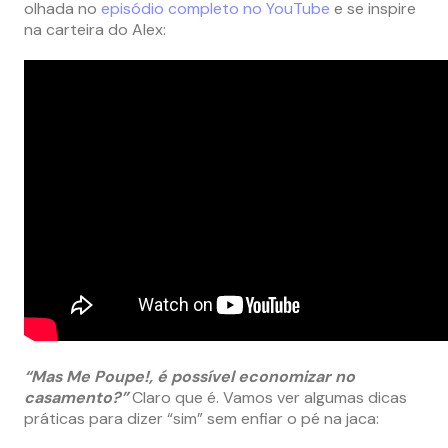
olhada no
episódio completo no YouTube
e se inspire
na carteira do Alex:
“Mas Me Poupe!, é possível economizar no
casamento?”
Claro que é. Vamos ver algumas dicas
práticas para dizer “sim” sem enfiar o pé na jaca: