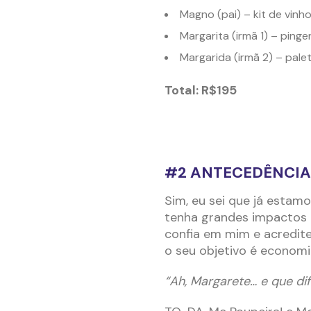
Magno (pai) – kit de vinh
Margarita (irmã 1) – ping
Margarida (irmã 2) – pal
Total: R$195
#2 ANTECEDÊNCIA 
Sim, eu sei que já esta
tenha grandes impactos 
confia em mim e acredit
o seu objetivo é economi
“Ah, Margarete… e que dif