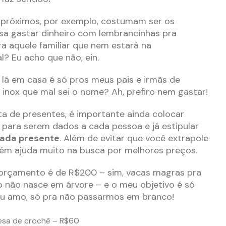
s próximos, por exemplo, costumam ser os
cisa gastar dinheiro com lembrancinhas pra
ra aquele familiar que nem estará na
l? Eu acho que não, ein.
 lá em casa é só pros meus pais e irmãs de
 inox que mal sei o nome? Ah, prefiro nem gastar!
sta de presentes, é importante ainda colocar
para serem dados a cada pessoa e já estipular
cada presente
. Além de evitar que você extrapole
ém ajuda muito na busca por melhores preços.
 orçamento é de R$200 – sim, vacas magras pra
 não nasce em árvore – e o meu objetivo é só
u amo, só pra não passarmos em branco!
esa de crochê – R$60