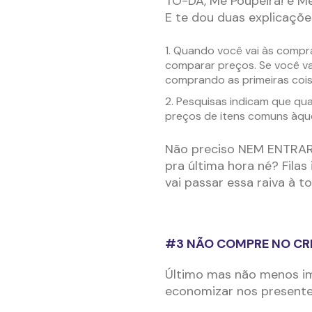
TO-DA, Me Poupeira! e Me
E te dou duas explicações
Quando você vai às compras
comparar preços. Se você va
comprando as primeiras cois
Pesquisas indicam que qu
preços de itens comuns àq
Não preciso NEM ENTRAR 
pra última hora né? Filas
vai passar essa raiva à to
#3 NÃO COMPRE NO CR
Último mas não menos i
economizar nos presentes