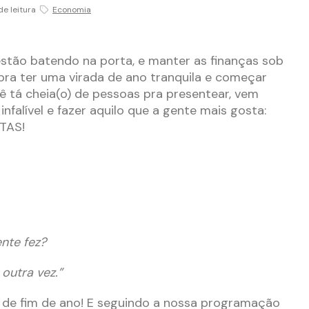
de leitura
Economia
estão batendo na porta, e manter as finanças sob
 pra ter uma virada de ano tranquila e começar
ê tá cheia(o) de pessoas pra presentear, vem
nfalível e fazer aquilo que a gente mais gosta:
TAS!
ente fez?
outra vez.”
o de fim de ano! E seguindo a nossa programação