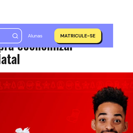
Alunas
MATRICULE-SE
pra economizar
atal