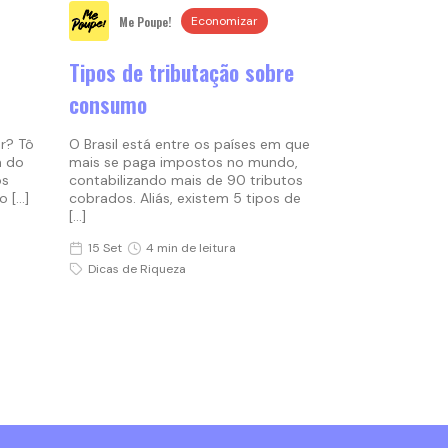
Me Poupe!
Economizar
Tipos de tributação sobre
consumo
r? Tô
O Brasil está entre os países em que
a do
mais se paga impostos no mundo,
os
contabilizando mais de 90 tributos
o […]
cobrados. Aliás, existem 5 tipos de
[…]
15 Set
4 min de leitura
Dicas de Riqueza