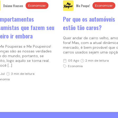
Daiane Hausen
Me Poupe!
Economizar
Economizar
omportamentos
Por que os automóveis
sumistas que fazem seu
estão tão caros?
eiro ir embora
Quer andar de carro velho, amo
fora! Mas, com a atual dinâmic
Me Poupeiras e Me Poupeiros!
mercado, é bem provável que 
enças são as nossas verdades
carros usados sejam uma opçã
e do mundo, portanto, se
to, logo aquilo se torna real.
05 Ago
2 min de leitura
ocê […]
Economia
Jul
3 min de leitura
onomia