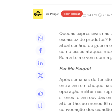
Me Poupe!
Economizar
24 Fev
< 1 mi
Quedas expressivas nas b
escassez de produtos? E
atual cenário de guerra 
como esses ataques mex
Rola a tela e vem com a 
Por Me Poupe!
Após semanas de tensão 
entraram em choque nas 
operação militar nas reg
sirenes foram ouvidas em
até então, ao menos 16 r
convocação dos cidadão