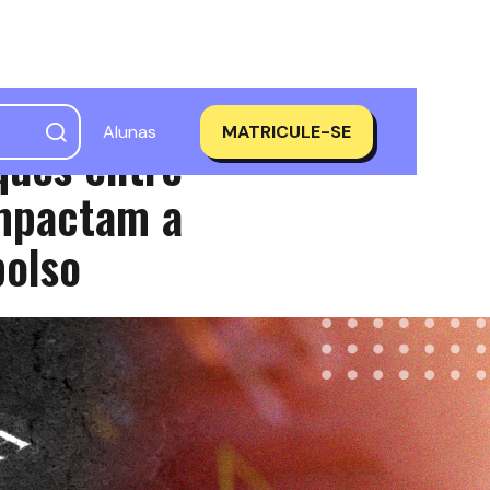
Alunas
MATRICULE-SE
ques entre
impactam a
bolso