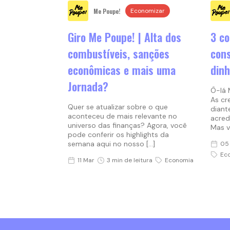
Me Poupe!
Economizar
Giro Me Poupe! | Alta dos
3 c
combustíveis, sanções
con
econômicas e mais uma
dinh
Jornada?
Ô-lá 
As cr
Quer se atualizar sobre o que
diant
aconteceu de mais relevante no
acredi
universo das finanças? Agora, você
Mas v
pode conferir os highlights da
semana aqui no nosso […]
05 
Ec
11 Mar
3 min de leitura
Economia