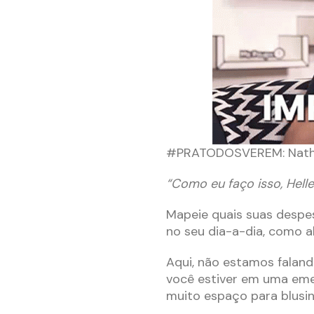
#PRATODOSVEREM: Nath A
“Como eu faço isso, Hell
Mapeie quais suas despes
no seu dia-a-dia, como al
Aqui, não estamos falando
você estiver em uma eme
muito espaço para blusi