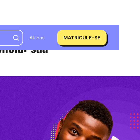
Alunas
MATRICULE-SE
ncia: sua