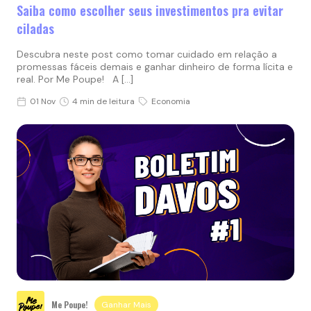
Saiba como escolher seus investimentos pra evitar
ciladas
Descubra neste post como tomar cuidado em relação a
promessas fáceis demais e ganhar dinheiro de forma lícita e
real. Por Me Poupe! A […]
01 Nov
4 min de leitura
Economia
Me Poupe!
Ganhar Mais