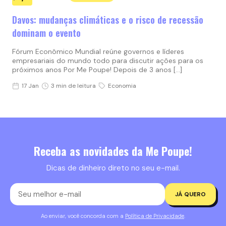
Davos: mudanças climáticas e o risco de recessão
dominam o evento
Fórum Econômico Mundial reúne governos e líderes
empresariais do mundo todo para discutir ações para os
próximos anos Por Me Poupe! Depois de 3 anos […]
17 Jan
3 min de leitura
Economia
Receba as novidades da Me Poupe!
Dicas de dinheiro direto no seu e-mail.
JÁ QUERO
Ao enviar, você concorda com a
Política de Privacidade
.