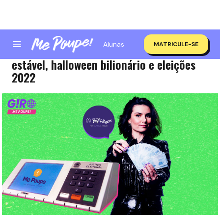
Alunas
MATRICULE-SE
Giro Me Poupe! | Real digital, SELIC
estável, halloween bilionário e eleições
2022