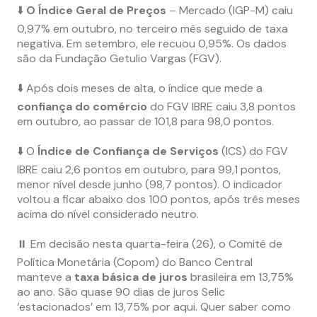
⬇️
O Índice Geral de Preços
– Mercado (IGP-M) caiu
0,97% em outubro, no terceiro mês seguido de taxa
negativa. Em setembro, ele recuou 0,95%. Os dados
são da Fundação Getulio Vargas (FGV).
⬇️ Após dois meses de alta, o índice que mede a
confiança do comércio
do FGV IBRE caiu 3,8 pontos
em outubro, ao passar de 101,8 para 98,0 pontos.
⬇️ O
Índice de Confiança de Serviços
(ICS) do FGV
IBRE caiu 2,6 pontos em outubro, para 99,1 pontos,
menor nível desde junho (98,7 pontos). O indicador
voltou a ficar abaixo dos 100 pontos, após três meses
acima do nível considerado neutro.
⏸ Em decisão nesta quarta-feira (26), o Comitê de
Política Monetária (Copom) do Banco Central
manteve a
taxa básica de juros
brasileira em 13,75%
ao ano. São quase 90 dias de juros Selic
‘estacionados’ em 13,75% por aqui. Quer saber como