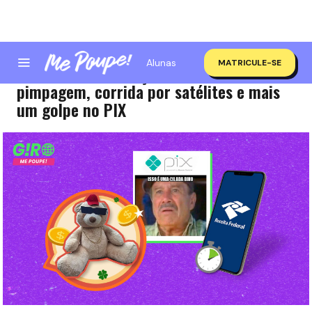
Alunas
MATRICULE-SE
Giro Me Poupe! | Ações da Eletrobras,
pimpagem, corrida por satélites e mais
um golpe no PIX