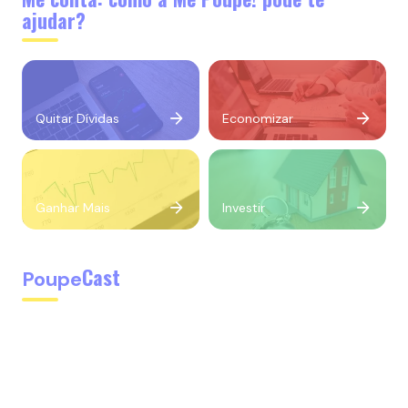
ajudar?
Quitar Dívidas
Economizar
Ganhar Mais
Investir
Cast
Poupe