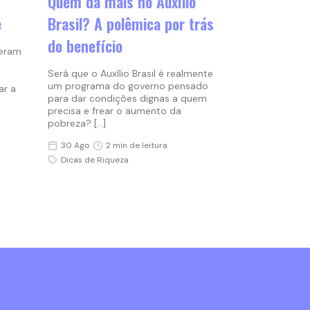
Quem dá mais no Auxílio
e
Brasil? A polêmica por trás
do benefício
geram
Será que o Auxílio Brasil é realmente
um programa do governo pensado
ar a
para dar condições dignas a quem
precisa e frear o aumento da
pobreza? […]
30 Ago
2 min de leitura
Dicas de Riqueza