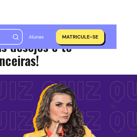
Alunas
MATRICULE-SE
s desejos e te
nceiras!