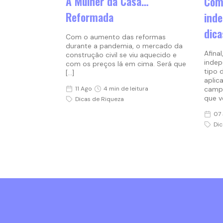
A Mulher da Casa…
Com
Reformada
inde
dica
Com o aumento das reformas
durante a pandemia, o mercado da
Afina
construção civil se viu aquecido e
indep
com os preços lá em cima. Será que
tipo 
[…]
aplic
11 Ago
4 min de leitura
campa
que v
Dicas de Riqueza
07 
Dic