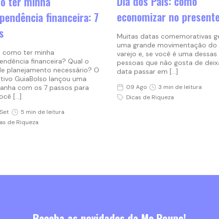
Dia dos Pais: como
o ter minha
economizar no present
pendência financeira: 7
s
Muitas datas comemorativas 
uma grande movimentação do
l, como ter minha
varejo e, se você é uma dessas
endência financeira? Qual o
pessoas que não gosta de deix
de planejamento necessário? O
data passar em […]
ativo GuiaBolso lançou uma
09 Ago
3 min de leitura
nha com os 7 passos para
ocê […]
Dicas de Riqueza
Set
5 min de leitura
as de Riqueza
Receba as novidades da Me Poupe!