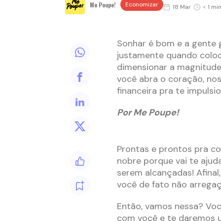
Me Poupe!
Economizar
18 Mar
< 1 mi
Sonhar é bom e a gente g
justamente quando coloc
dimensionar a magnitude 
você abra o coração, nos
financeira pra te impulsi
Por Me Poupe!
Prontas e prontos pra co
nobre porque vai te ajud
serem alcançadas! Afinal,
você de fato não arrega
Então, vamos nessa? Voc
com você e te daremos um