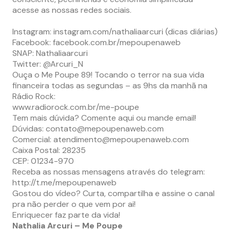
acesse as nossas redes sociais.
Instagram: instagram.com/nathaliaarcuri (dicas diárias)
Facebook: facebook.com.br/mepoupenaweb
SNAP: Nathaliaarcuri
Twitter: @Arcuri_N
Ouça o Me Poupe 89! Tocando o terror na sua vida
financeira todas as segundas – as 9hs da manhã na
Rádio Rock:
www.radiorock.com.br/me-poupe
Tem mais dúvida? Comente aqui ou mande email!
Dúvidas:
contato@mepoupenaweb.com
Comercial:
atendimento@mepoupenaweb.com
Caixa Postal: 28235
CEP: 01234-970
Receba as nossas mensagens através do telegram:
http://t.me/mepoupenaweb
Gostou do vídeo? Curta, compartilha e assine o canal
pra não perder o que vem por ai!
Enriquecer faz parte da vida!
Nathalia Arcuri – Me Poupe