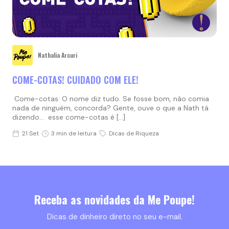
Nathalia Arcuri
COME-COTAS! CUIDADO COM ELE!
Come-cotas: O nome diz tudo. Se fosse bom, não comia
nada de ninguém, concorda? Gente, ouve o que a Nath tá
dizendo… esse come-cotas é […]
21 Set
3 min de leitura
Dicas de Riqueza
Receba as novidades da Me Poupe!
Dicas de dinheiro direto no seu e-mail.