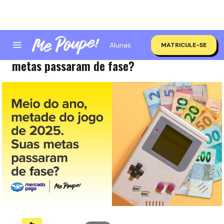
Alunas
MATRICULE-SE
Já passou da metade do ano… e suas
metas passaram de fase?