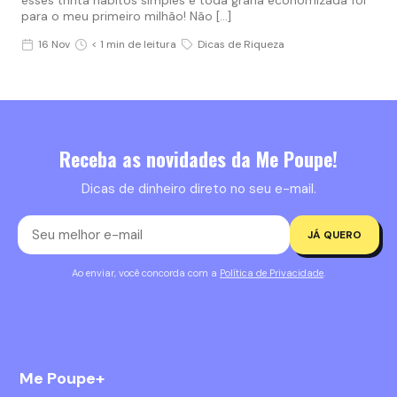
para o meu primeiro milhão! Não […]
16 Nov
< 1 min de leitura
Dicas de Riqueza
Receba as novidades da Me Poupe!
Dicas de dinheiro direto no seu e-mail.
JÁ QUERO
Ao enviar, você concorda com a
Política de Privacidade
.
Me Poupe+