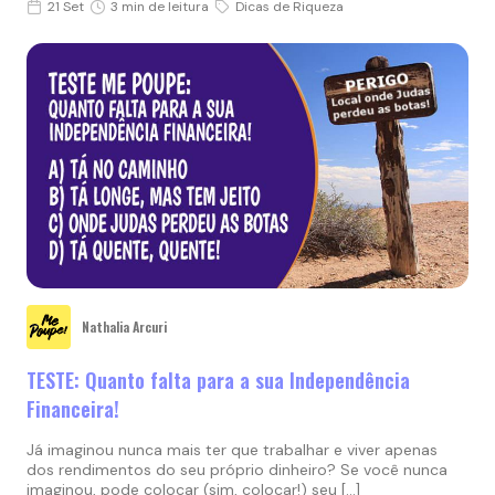
21 Set
3 min de leitura
Dicas de Riqueza
Nathalia Arcuri
TESTE: Quanto falta para a sua Independência
Financeira!
Já imaginou nunca mais ter que trabalhar e viver apenas
dos rendimentos do seu próprio dinheiro? Se você nunca
imaginou, pode colocar (sim, colocar!) seu […]