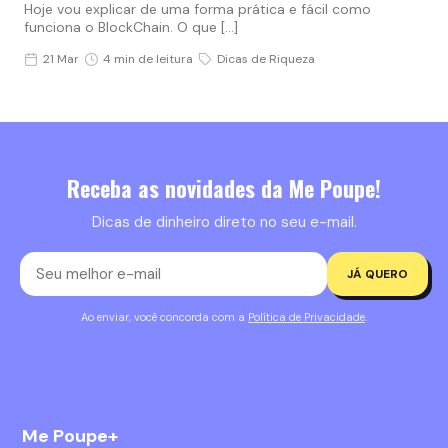
Hoje vou explicar de uma forma prática e fácil como
funciona o BlockChain. O que […]
21 Mar
4 min de leitura
Dicas de Riqueza
Receba as novidades da Me Poupe!
Dicas de dinheiro direto no seu e-mail.
JÁ QUERO
Ao enviar, você concorda com a
Política de Privacidade
.
Me Poupe+