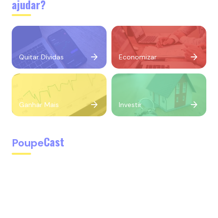
ajudar?
Quitar Dívidas
Economizar
Ganhar Mais
Investir
Cast
Poupe