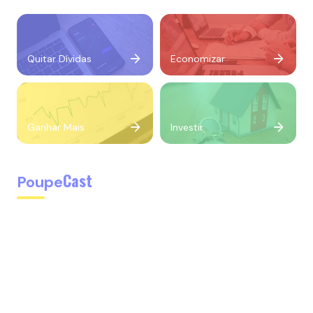
Quitar Dívidas
Economizar
Ganhar Mais
Investir
Cast
Poupe