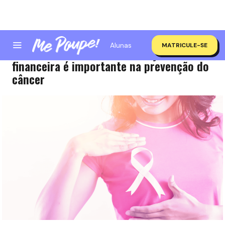
Alunas
MATRICULE-SE
Outubro Rosa: como a educação
financeira é importante na prevenção do
câncer