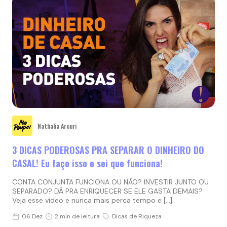
Nathalia Arcuri
3 DICAS PODEROSAS PRA SEPARAR O DINHEIRO DO
CASAL! Eu faço isso e sei que funciona!
CONTA CONJUNTA FUNCIONA OU NÃO? INVESTIR JUNTO OU
SEPARADO? DÁ PRA ENRIQUECER SE ELE GASTA DEMAIS?
Veja esse vídeo e nunca mais perca tempo e […]
06 Dez
2 min de leitura
Dicas de Riqueza