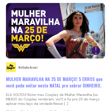
Nathalia Arcuri
MULHER MARAVILHA NA 25 DE MARÇO! 5 ERROS que
você pode evitar neste NATAL pra sobrar DINHEIRO.
ELA VOLTOU! Botei meu Cospley de Mulher Maravilha (os
R$300 do Cosplay renderam, viu?) e fui pra 25 de março
aplicar meu laço da verdade.Nesse […]