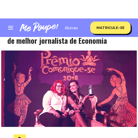
Alunas
MATRICULE-SE
Nath Arcuri ganha Prêmio Comunique-se
de melhor jornalista de Economia