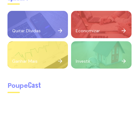
Quitar Dívidas
Economizar
Ganhar Mais
Investir
Cast
Poupe