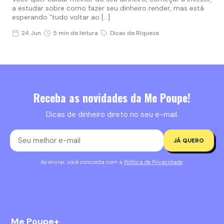
a estudar sobre como fazer seu dinheiro render, mas está
esperando “tudo voltar ao […]
24 Jun
5 min de leitura
Dicas de Riqueza
Receba as novidades da Me Poupe!
Dicas de dinheiro direto no seu e-mail.
JÁ QUERO
Ao enviar, você concorda com a
Política de Privacidade
.
Me Poupe+