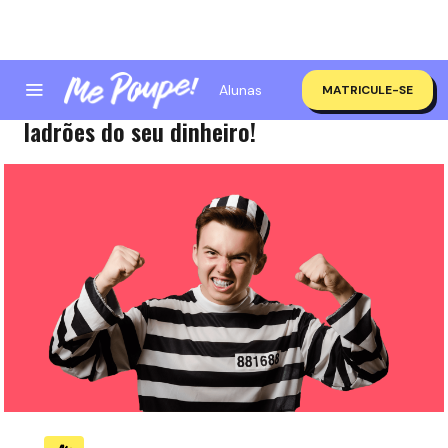
Alunas
MATRICULE-SE
Não consegue economizar? Veja 4 NOVOS
ladrões do seu dinheiro!