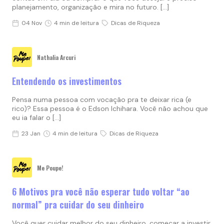
planejamento, organização e mira no futuro. […]
04 Nov
4 min de leitura
Dicas de Riqueza
Nathalia Arcuri
Entendendo os investimentos
Pensa numa pessoa com vocação pra te deixar rica (e
rico)? Essa pessoa é o Edson Ichihara. Você não achou que
eu ia falar o […]
23 Jan
4 min de leitura
Dicas de Riqueza
Me Poupe!
6 Motivos pra você não esperar tudo voltar “ao
normal” pra cuidar do seu dinheiro
Você quer cuidar melhor do seu dinheiro, começar a investir,