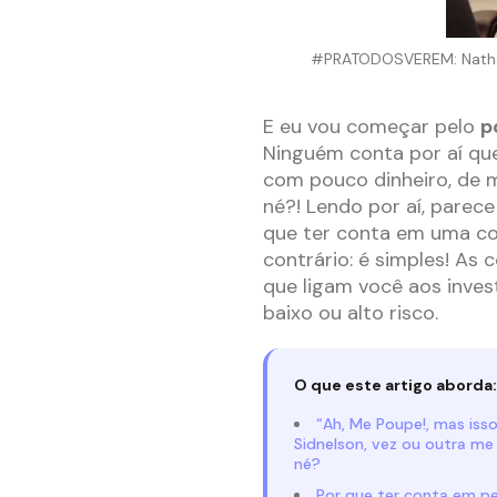
#PRATODOSVEREM: Nathal
E eu vou começar pelo
p
Ninguém conta por aí que
com pouco dinheiro, de m
né?! Lendo por aí, parece
que ter conta em uma co
contrário: é simples! As
que ligam você aos invest
baixo ou alto risco.
O que este artigo aborda:
“Ah, Me Poupe!, mas is
Sidnelson, vez ou outra me 
né?
Por que ter conta em pe