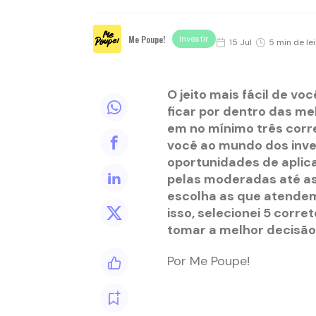
Me Poupe!
Investir
15 Jul
5 min de le
O jeito mais fácil de vo
ficar por dentro das mel
em no mínimo três corr
você ao mundo dos inves
oportunidades de aplic
pelas moderadas até as
escolha as que atendem 
isso, selecionei 5 corre
tomar a melhor decisão
Por Me Poupe!