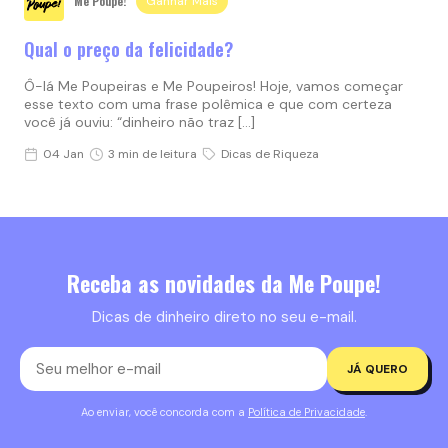
Me Poupe!
Ganhar Mais
Qual o preço da felicidade?
Ô-lá Me Poupeiras e Me Poupeiros! Hoje, vamos começar
esse texto com uma frase polêmica e que com certeza
você já ouviu: “dinheiro não traz […]
04 Jan
3 min de leitura
Dicas de Riqueza
Receba as novidades da Me Poupe!
Dicas de dinheiro direto no seu e-mail.
JÁ QUERO
Ao enviar, você concorda com a
Política de Privacidade
.