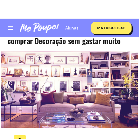
Alunas
MATRICULE-SE
Lugares incríveis em SP, RJ e BH para
comprar Decoração sem gastar muito