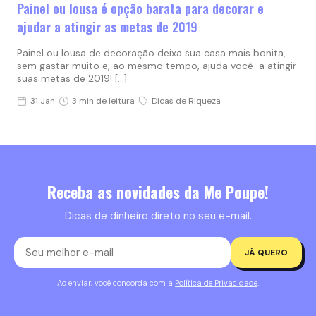
Painel ou lousa é opção barata para decorar e
ajudar a atingir as metas de 2019
Painel ou lousa de decoração deixa sua casa mais bonita,
sem gastar muito e, ao mesmo tempo, ajuda você a atingir
suas metas de 2019! […]
31 Jan
3 min de leitura
Dicas de Riqueza
Receba as novidades da Me Poupe!
Dicas de dinheiro direto no seu e-mail.
JÁ QUERO
Ao enviar, você concorda com a
Política de Privacidade
.