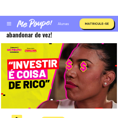
Alunas
MATRICULE-SE
#Listão: 10 preceitos financeiros pra
abandonar de vez!