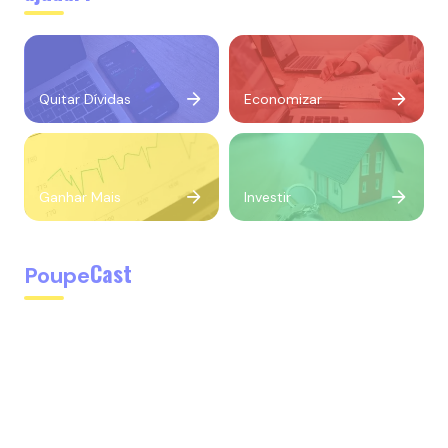
Quitar Dívidas
Economizar
Ganhar Mais
Investir
Cast
Poupe