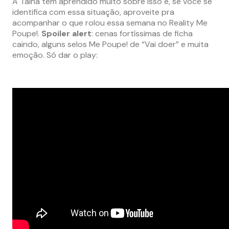
A Tainá tem aprendido muito sobre isso e, se você se
identifica com essa situação, aproveite pra
acompanhar o que rolou essa semana no Reality Me
Poupe!.
Spoiler alert
: cenas fortíssimas de ficha
caindo, alguns selos Me Poupe! de “Vai doer” e muita
emoção. Só dar o play: