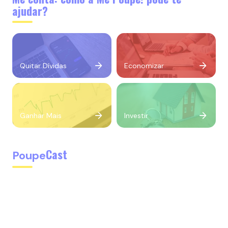
ajudar?
Quitar Dívidas
Economizar
Ganhar Mais
Investir
Cast
Poupe