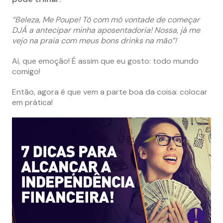
“Beleza, Me Poupe! Tô com mó vontade de começar
DJÁ a antecipar minha aposentadoria! Nossa, já me
vejo na praia com meus bons drinks na mão”!
Ai, que emoção! É assim que eu gosto: todo mundo
comigo!
Então, agora é que vem a parte boa da coisa: colocar
em prática!