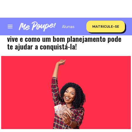
Alunas
MATRICULE-SE
Independência Financeira: O que é, onde
vive e como um bom planejamento pode
te ajudar a conquistá-la!