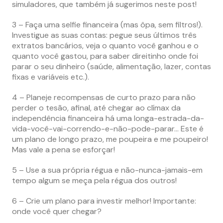
simuladores, que também já sugerimos neste post!
3 – Faça uma selfie financeira (mas ôpa, sem filtros!).
Investigue as suas contas: pegue seus últimos três
extratos bancários, veja o quanto você ganhou e o
quanto você gastou, para saber direitinho onde foi
parar o seu dinheiro (saúde, alimentação, lazer, contas
fixas e variáveis etc.).
4 – Planeje recompensas de curto prazo para não
perder o tesão, afinal, até chegar ao clímax da
independência financeira há uma longa-estrada-da-
vida-você-vai-correndo-e-não-pode-parar… Este é
um plano de longo prazo, me poupeira e me poupeiro!
Mas vale a pena se esforçar!
5 – Use a sua própria régua e não-nunca-jamais-em
tempo algum se meça pela régua dos outros!
6 – Crie um plano para investir melhor! Importante:
onde você quer chegar?