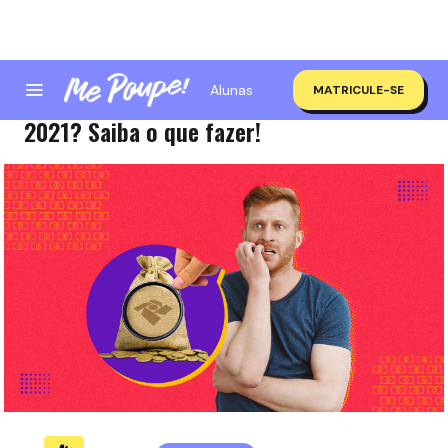
Alunas
MATRICULE-SE
Imposto de Renda: caiu na malha fina em
2021? Saiba o que fazer!