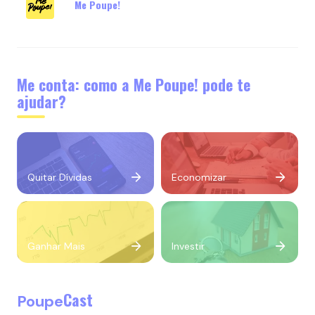
Me Poupe!
Me conta: como a Me Poupe! pode te
ajudar?
Quitar Dívidas
Economizar
Ganhar Mais
Investir
Cast
Poupe