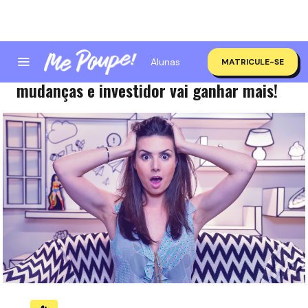
Alunas
MATRICULE-SE
EXCLUSIVO: Tesouro Direto anuncia
mudanças e investidor vai ganhar mais!