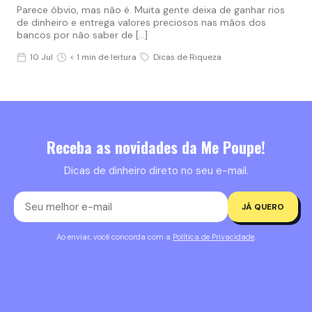
Parece óbvio, mas não é. Muita gente deixa de ganhar rios
de dinheiro e entrega valores preciosos nas mãos dos
bancos por não saber de […]
10 Jul
< 1 min de leitura
Dicas de Riqueza
Receba as novidades da Me Poupe!
Dicas de dinheiro direto no seu e-mail.
JÁ QUERO
Ao enviar, você concorda com a
Política de Privacidade
.