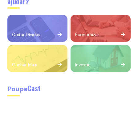
ajudar?
Quitar Dívidas
Economizar
Ganhar Mais
Investir
Cast
Poupe