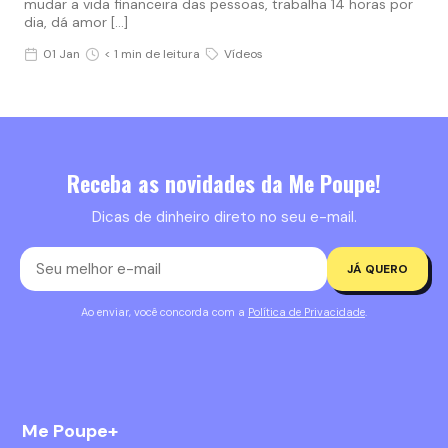
mudar a vida financeira das pessoas, trabalha 14 horas por
dia, dá amor […]
01 Jan
< 1 min de leitura
Vídeos
Receba as novidades da Me Poupe!
Dicas de dinheiro direto no seu e-mail.
JÁ QUERO
Ao enviar, você concorda com a
Política de Privacidade
.
Me Poupe+