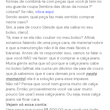
formas de combiná-la com peças que você já tem no
seu guarda roupa (lembra das dicas da nossa 1ª
coluna? Se não,
clica aqui
.
Sendo assim, qual peça faz mais sentido comprar
neste caso?
Sim, a saia de couro (desde que ela caiba no seu
bolso, claro).
Tá, mas e se ela não couber no meu bolso? Afinal,
estamos falando de uma peça cara, de material nobre
e que a manutenção não é lá das mais fáceis e
baratas.
Antes de te responder isso, vamos te falar o
que você NÃO vai fazer: que é comprar a calça jeans.
Muita gente acha que só porque a calça jeans cabe
no bolso (afinal, ela custa um décimo da saia de couro
que já sabemos que é cara demais pra você
neste
momento
) ela é a solução para esse impasse.
Não né? Pensa que você nem gosta muito de calça
jeans. Então, provavelmente você vai usar muito
pouco (se usar) essa calça jeans. Ou seja, essa calça
jeans vai ficar cara.
Vejam só essa conta:
Uma peça que custa R$ 500,00 que você usa toda